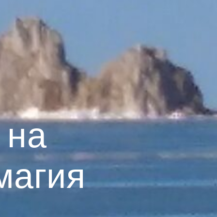
 на
магия