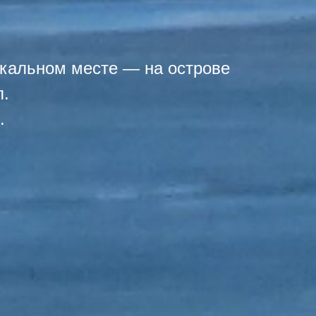
икальном месте — на острове
л.
.